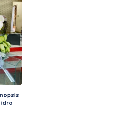
nopsis
idro