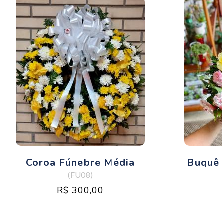
Coroa Fúnebre Média
Buquê
(FU08)
R$ 300,00