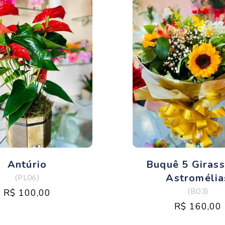
Antúrio
Buquê 5 Girass
Astromélia
(PL06)
(B03)
R$ 100,00
R$ 160,00