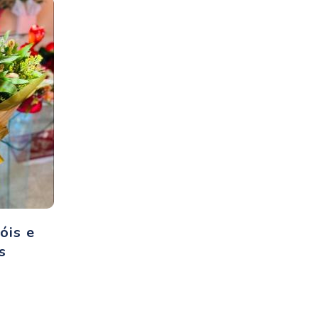
óis e
s